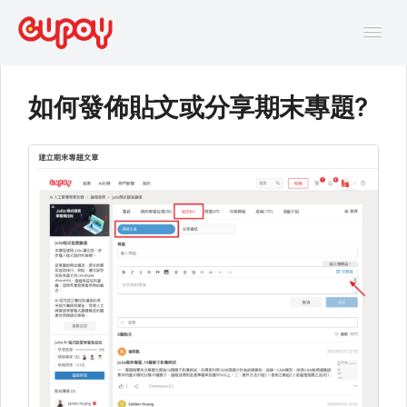
Tog
Navi
如何發佈貼文或分享期末專題?
幫助中心
AI主題馬拉松FAQ
線上互動課程FAQ