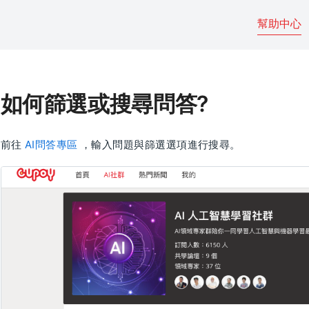
幫助中心
如何篩選或搜尋問答?
前往
AI問答專區
，輸入問題與篩選選項進行搜尋。