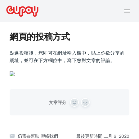
Tog
Navi
網頁的投稿方式
幫助中心
點選投稿後，您即可在網址輸入欄中，貼上你欲分享的
AI主題馬拉松FAQ
網址，並可在下方欄位中，寫下您對文章的評論。
線上互動課程FAQ
文章評分
Y
N
e
o
s
仍需要幫助
聯絡我們
最後更新時間 二月 6, 2020