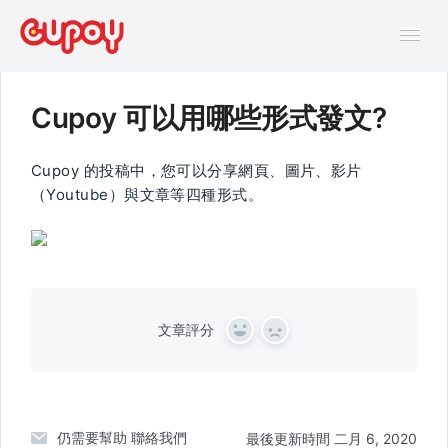
Tog
Navi
Cupoy 可以用哪些形式發文?
幫助中心
Cupoy 的投稿中，您可以分享網頁、圖片、影片
AI主題馬拉松FAQ
（Youtube）與文章等四種形式。
線上互動課程FAQ
文章評分
Y
N
e
o
s
仍需要幫助
聯絡我們
最後更新時間 二月 6, 2020