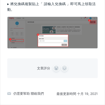
▸ 將兌換碼複製貼上「 請輸入兌換碼 」即可馬上領取活
動。
文章評分
Y
N
e
o
s
仍需要幫助
聯絡我們
最後更新時間 十月 19, 2021