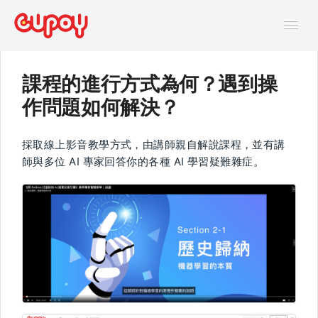
Tog
Navi
課程的進行方式為何？遇到操
幫助中心
作問題如何解決？
AI主題馬拉松FAQ
採取線上影音教學方式，由講師親自解說課程，並有講
師與多位 AI 專家回答你的各種 AI 學習疑難雜症。
線上互動課程FAQ