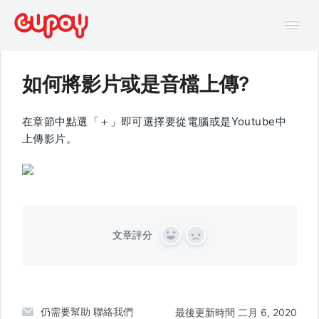
Tog
Navi
如何將影片或是音檔上傳?
幫助中心
在章節中點選「＋」即可選擇要從電腦或是Youtube中
AI主題馬拉松FAQ
上傳影片。
線上互動課程FAQ
文章評分
Y
N
e
o
s
仍需要幫助
聯絡我們
最後更新時間 二月 6, 2020