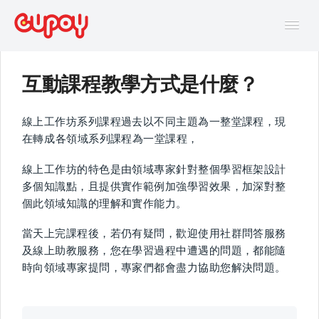
Tog
Navi
互動課程教學方式是什麼？
幫助中心
線上工作坊系列課程過去以不同主題為一整堂課程，現
AI主題馬拉松FAQ
在轉成各領域系列課程為一堂課程，
線上工作坊的特色是由領域專家針對整個學習框架設計
線上互動課程FAQ
多個知識點，且提供實作範例加強學習效果，加深對整
個此領域知識的理解和實作能力。
當天上完課程後，若仍有疑問，歡迎使用社群問答服務
及線上助教服務，您在學習過程中遭遇的問題，都能隨
時向領域專家提問，專家們都會盡力協助您解決問題。