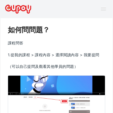
Tog
Navi
如何問問題？
幫助中心
課程問答
AI主題馬拉松FAQ
1.從我的課程 > 課程內容 > 選擇閱讀內容 > 我要提問
線上互動課程FAQ
（可以自己提問及觀看其他學員的問題）